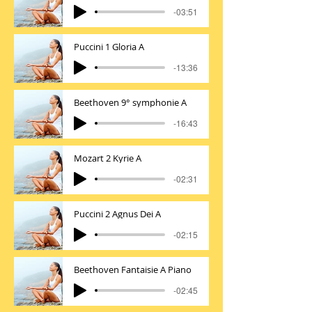
-03:51
Puccini 1 Gloria A
-13:36
Beethoven 9° symphonie A
-16:43
Mozart 2 Kyrie A
-02:31
Puccini 2 Agnus Dei A
-02:15
Beethoven Fantaisie A Piano
-02:45